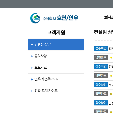
회사
컨설팅 상
고객지원
컨설팅 상담
임
공지사항
건
보도자료
연우의 건축이야기
토
건축,토지 가이드
근