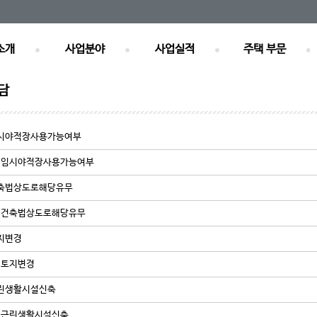
소개
사업분야
사업실적
주택 부문
담
시야적장사용가능여부
임시야적장사용가능여부
축법상도로해당유무
건축법상도로해당유무
지변경
토지변경
린생활시설신축
근린생활시설신축