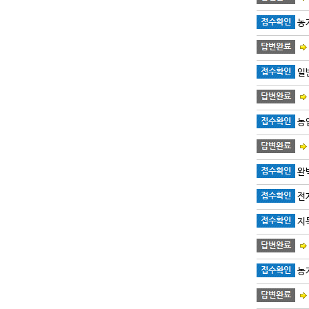
농
일
농
완벽
전
지
농