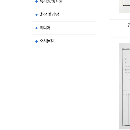
특허권/상표권
훈장 및 상장
미디어
오시는길