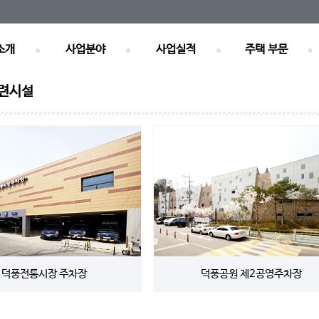
소개
사업분야
사업실적
주택 부문
관련시설
덕풍전통시장 주차장
덕풍공원 제2공영주차장