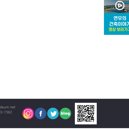
daum.net
3-1562